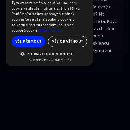
Tyto webové stránky používají soubory
přesvědčí, že digitální svět může být zábavný a
cookie ke zlepšení uživatelského zážitku.
CZECH
plný inovací. A jak se starám o svůj tým? No,
Používáním našich webových stránek
souhlasíte se všemi soubory cookie v
řekněme, že se snažím být jako digitální táta. Když
souladu s našimi zásadami používání
se někdo zraní, snažím se mu dát obvaz a horkou
souborů cookie.
Více informací
čokoládu. Když někdo potřebuje povzbudit,
VŠE PŘIJMOUT
VŠE ODMÍTNOUT
digitálně si s ním plácnu a nabídnu mu sklenku
dobrého vína. Moje motto pro vedení týmu zní
ZOBRAZIT PODROBNOSTI
"společně jsme silnější".
POWERED BY COOKIESCRIPT