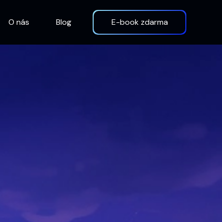
O nás
Blog
E-book zdarma