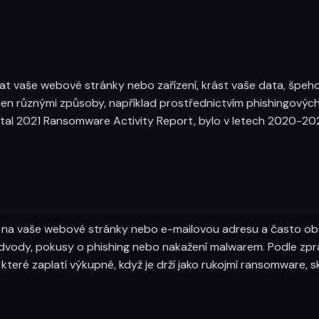
vat vaše webové stránky nebo zařízení, krást vaše data, špeh
n různými způsoby, například prostřednictvím phishingových 
otal 2021 Ransomware Activity Report, bylo v letech 2020-20
y na vaše webové stránky nebo e-mailovou adresu a často obs
dvody, pokusy o phishing nebo nakažení malwarem. Podle zpr
eré zaplatí výkupné, když je drží jako rukojmí ransomware, 