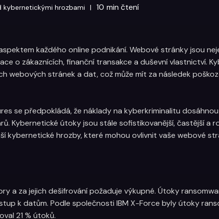
10
min čtení
ed kybernetickými hrozbami
|
spektem každého online podnikání. Webové stránky jsou nejen d
ace o zákaznících, finanční transakce a duševní vlastnictví. 
ich webových stránek a dat, což může mít za následek poškoz
res se předpokládá, že náklady na kyberkriminalitu dosáhnou 
ů. Kybernetické útoky jsou stále sofistikovanější, častější a 
ější kybernetické hrozby, které mohou ovlivnit vaše webové str
bory a za jejich dešifrování požaduje výkupné. Útoky ransom
tup k datům. Podle společnosti IBM X-Force byly útoky rans
val 21 % útoků.