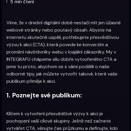
5
min čtení
|
Víme, že v dnešní digitální době nestačí mít jen úžasné
webové stránky nebo poutavý obsah. Abyste na
internetu skutečně uspěli, potřebujete přesvědčivou
výzvu k akci (CTA), která povede ke konverzím a
promění návštěvníky webu v loajální zákazníky. My v
INTEGRAFU chápeme sílu dobře vytvořeného CTA a
jsme tu proto, abychom se s vámi podělili o naše
odborné tipy, jak můžete vytvořit takové, které vaše
publikum přiměje k akci.
1. Poznejte své publikum:
Klíčem k vytvoření přesvědčivé výzvy k akci je
pochopení vaší cílové skupiny. Ještě než začnete
vytvářet CTA, věnujte čas průzkumu a definujte, kdo