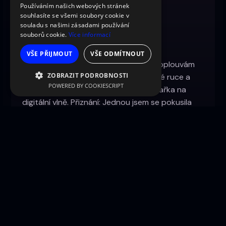
Používáním našich webových stránek
souhlasíte se všemi soubory cookie v
SEZNAMTE SE S AUTOREM
souladu s našimi zásadami používání
souborů cookie.
Více informací
Patricia
VŠE PŘIJMOUT
VŠE ODMÍTNOUT
Žiju svůj život ve vysokém rozlišení, proplouvám
ZOBRAZIT PODROBNOSTI
světem designu se šálkem kávy v jedné ruce a
POWERED BY COOKIESCRIPT
stylem v druhé jako profesionální surfařka na
digitální vlně. Přiznání: Jednou jsem se pokusila
vrátit (pomocí 'ctrl+Z') skvrnu od kávy na mé
oblíbené blůze. Životní lekce naučená - ne vše
funguje jako Adobe! Ale nebojte, chyby "vrátit
zpět" nechám jen v mém šatníku a ne v naší
digitální strategii.