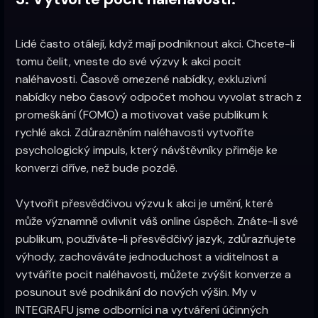
Lidé často otálejí, když mají podniknout akci. Chcete-li
tomu čelit, vneste do své výzvy k akci pocit
naléhavosti. Časově omezené nabídky, exkluzivní
nabídky nebo časový odpočet mohou vyvolat strach z
promeškání (FOMO) a motivovat vaše publikum k
rychlé akci. Zdůrazněním naléhavosti vytvoříte
psychologický impuls, který návštěvníky přiměje ke
konverzi dříve, než bude pozdě.
Vytvořit přesvědčivou výzvu k akci je umění, které
může významně ovlivnit váš online úspěch. Znáte-li své
publikum, používáte-li přesvědčivý jazyk, zdůrazňujete
výhody, zachováváte jednoduchost a viditelnost a
vytváříte pocit naléhavosti, můžete zvýšit konverze a
posunout své podnikání do nových výšin. My v
INTEGRAFU jsme odborníci na vytváření účinných