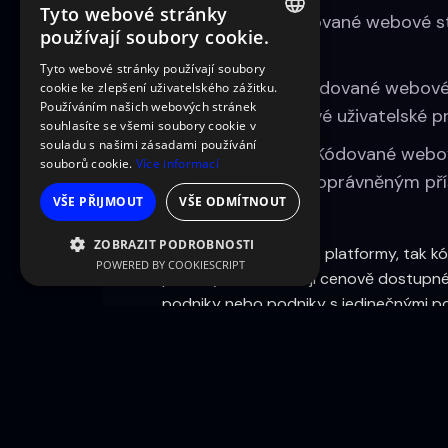
Tyto webové stránky
Kontrola: Kódované webové s
používají soubory cookie.
stránek.
CZECH
Tyto webové stránky používají soubory
Výkonnost: Kódované webové s
cookie ke zlepšení uživatelského zážitku.
CZECH
Používáním našich webových stránek
bezproblémové uživatelské pr
souhlasíte se všemi soubory cookie v
souladu s našimi zásadami používání
Zabezpečení: Kódované webové
souborů cookie.
Více informací
údajů před neoprávněným př
VŠE PŘIJMOUT
VŠE ODMÍTNOUT
ZOBRAZIT PODROBNOSTI
Závěrem lze říci, že jak platformy, tak
POWERED BY COOKIESCRIPT
podniky, které hledají cenově dostupn
podniky nebo podniky s jedinečnými p
nakonec závisí na konkrétních potřebác