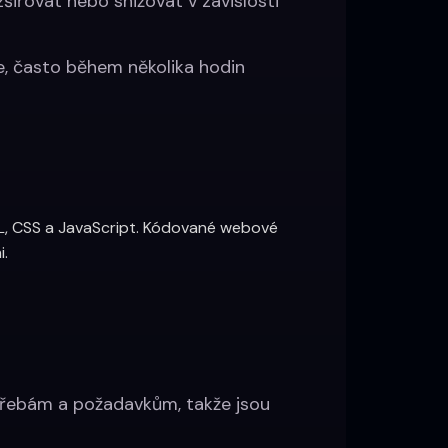
šiřovat nebo snižovat v závislosti
e, často během několika hodin
ML, CSS a JavaScript. Kódované webové
i.
třebám a požadavkům, takže jsou