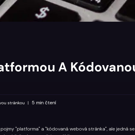
Platformou A Kódovan
5
min čtení
vou stránkou
|
 pojmy "platforma" a "kódovaná webová stránka", ale jedná s