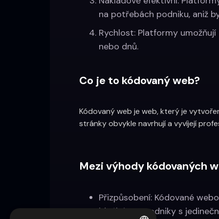
Nákladově efektivní: Platform
na potřebách podniku, aniž by
Rychlost: Platformy umožňují
nebo dnů.
Co je to kódovaný web?‍
Kódovaný web je web, který je vytvoře
stránky obvykle navrhují a vyvíjejí pro
Mezi výhody kódovaných we
Přizpůsobení: Kódované webo
ideální pro podniky s jedineč