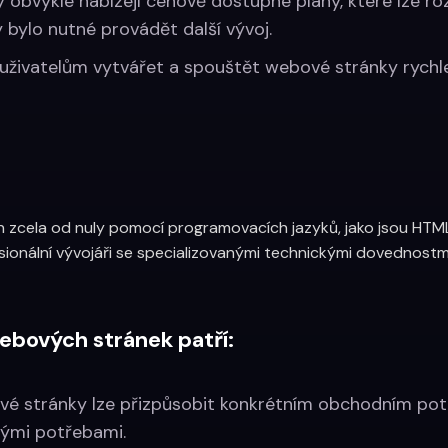
y obvykle nabízejí cenově dostupné plány, které lze roz
 bylo nutné provádět další vývoj.
 uživatelům vytvářet a spouštět webové stránky rychl
n zcela od nuly pomocí programovacích jazyků, jako jsou HT
fesionální vývojáři se specializovanými technickými dovednostm
bových stránek patří:
vé stránky lze přizpůsobit konkrétním obchodním po
nými potřebami.