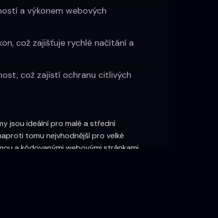
čností a výkonem webových
, což zajišťuje rychlé načítání a
, což zajistí ochranu citlivých
y jsou ideální pro malé a střední
aproti tomu nejvhodnější pro velké
ormou a kódovanými webovými stránkami