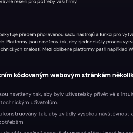
rávné řešení pro potřeby vaší firmy.
 poskytuje předem připravenou sadu nástrojů a funkcí pro vyt
žeb. Platformy jsou navrženy tak, aby zjednodušily proces vytvá
chnických znalostí. Mezi oblíbené platformy patří například 
ičním kódovaným webovým stránkám několik v
ou navrženy tak, aby byly uživatelsky přívětivé a intui
etechnickým uživatelům.
ou konstruovány tak, aby zvládly vysokou návštěvnost 
 potřebám