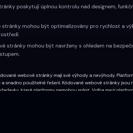
tránky poskytují úplnou kontrolu nad designem, funk
tránky mohou být optimalizovány pro rychlost a výkon
ostředí.
 stránky mohou být navrženy s ohledem na bezpečnost
ístupem.
 kódované webové stránky mají své výhody a nevýhody. Platform
é a snadno použitelné řešení. Kódované webové stránky jsou n
ožadavky, které platformy nemohou splnit. Volba mezi platf
h vaší firmy, rozpočtu a technických znalostech.