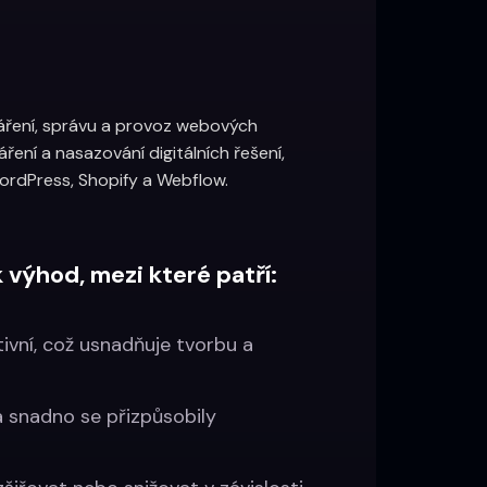
váření, správu a provoz webových
ření a nasazování digitálních řešení,
WordPress, Shopify a Webflow.
ýhod, mezi které patří:‍
tivní, což usnadňuje tvorbu a
a snadno se přizpůsobily