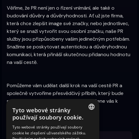
Věříme, že PR není jen o řízení vnímání, ale také o
budování důvěry a důvěryhodnosti. Ať už jste firma,
která chce zlepšit image své značky, nebo jednotlivec,
který se snaží vytvořit svou osobní značku, naše PR
služby jsou přizpůsobeny vašim jedinečným potřebám.
Snažíme se poskytovat autentickou a důvěryhodnou
komunikaci, která přináší skutečnou přidanou hodnotu
na vaší cestě.
Pomůžeme vám udělat další krok na vaší cestě PR a
společně vytvoříme přesvědčivý příběh, který bude
rezonovat s vaší cílovou skupinou a požene vás k
úspěchu.
Tyto webové stránky
používají soubory cookie.
CZECH
Tyto webové stránky používají soubory
cookie ke zlepšení uživatelského zážitku.
CZECH
Používáním našich webových stránek