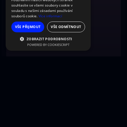
souhlasíte se všemi soubory cookie v
souladu s našimi zásadami používání
souborů cookie.
Více informací
VŠE PŘIJMOUT
VŠE ODMÍTNOUT
ZOBRAZIT PODROBNOSTI
POWERED BY COOKIESCRIPT
SEZNAMTE SE S AUTOREM
Patricia
Žiju svůj život ve vysokém rozlišení, proplouvám
světem designu se šálkem kávy v jedné ruce a
stylem v druhé jako profesionální surfařka na
digitální vlně. Přiznání: Jednou jsem se pokusila
vrátit (pomocí 'ctrl+Z') skvrnu od kávy na mé
oblíbené blůze. Životní lekce naučená - ne vše
funguje jako Adobe! Ale nebojte, chyby "vrátit