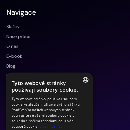
Navigace
Služby
Naše práce
O nás
E-book
Blog
Kontakt
Tyto webové stránky
používají soubory cookie.
Dokumentace
CZECH
Tyto webové stránky používají soubory
cookie ke zlepšení uživatelského zážitku.
CZECH
Používáním našich webových stránek
Obchodní podmínky
souhlasíte se všemi soubory cookie v
Zásady ochrany osobních údajů
souladu s našimi zásadami používání
souborů cookie.
Více informací